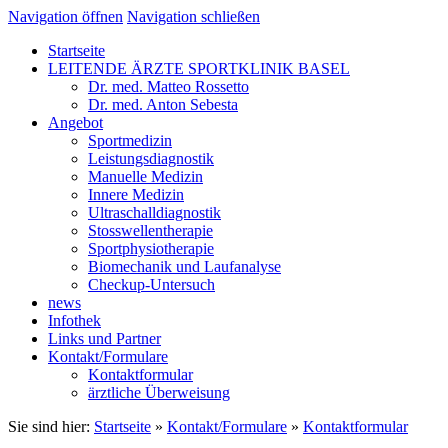
Navigation öffnen
Navigation schließen
Startseite
LEITENDE ÄRZTE SPORTKLINIK BASEL
Dr. med. Matteo Rossetto
Dr. med. Anton Sebesta
Angebot
Sportmedizin
Leistungsdiagnostik
Manuelle Medizin
Innere Medizin
Ultraschalldiagnostik
Stosswellentherapie
Sportphysiotherapie
Biomechanik und Laufanalyse
Checkup-Untersuch
news
Infothek
Links und Partner
Kontakt/Formulare
Kontaktformular
ärztliche Überweisung
Sie sind hier:
Startseite
»
Kontakt/Formulare
»
Kontaktformular