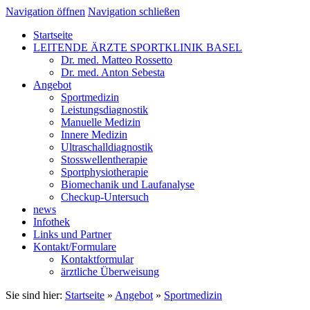
Navigation öffnen
Navigation schließen
Startseite
LEITENDE ÄRZTE SPORTKLINIK BASEL
Dr. med. Matteo Rossetto
Dr. med. Anton Sebesta
Angebot
Sportmedizin
Leistungsdiagnostik
Manuelle Medizin
Innere Medizin
Ultraschalldiagnostik
Stosswellentherapie
Sportphysiotherapie
Biomechanik und Laufanalyse
Checkup-Untersuch
news
Infothek
Links und Partner
Kontakt/Formulare
Kontaktformular
ärztliche Überweisung
Sie sind hier:
Startseite
»
Angebot
»
Sportmedizin